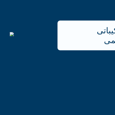
باتی
می