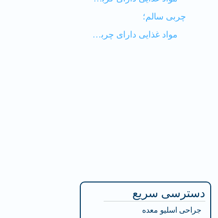
چربی‌ سالم؛
مواد غذایی دارای چربی سالم؛
معرفی شام­های­ رژیمی کم ­کالری و سیر کننده؛
تخم‌مرغ آب‌پز:
انواع سوپ:
سینۀ مرغ با سبزیجات؛
کوکو سبزی؛
انواع سالاد؛
سخن پایانی
دسترسی سریع
جراحی اسلیو معده