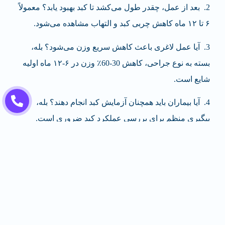
2
.
بعد از عمل، چقدر طول می‌کشد تا کبد بهبود یابد؟
معمولاً
۶ تا ۱۲ ماه کاهش چربی کبد و التهاب مشاهده می‌شود.
3.
آیا عمل لاغری باعث کاهش سریع وزن می‌شود؟
بله،
بسته به نوع جراحی، کاهش 30-60٪ وزن در ۶-۱۲ ماه اولیه
شایع است.
4.
آیا بیماران باید همچنان آزمایش کبد انجام دهند؟
بله،
پیگیری منظم برای بررسی عملکرد کبد ضروری است.
5.
آیا رژیم غذایی پس از عمل اهمیت دارد؟
بسیار مهم است؛
رژیم نامناسب می‌تواند اثر درمان کبد را کاهش دهد.
6. افرادی که کبد چرب دارند ممکن است به چه بیمارهایی
مبتلا شوند؟
ممکن است به بیماری‌ها مانند فشار خون
بالا، بیماری دیابت یا کلسترول بالا نیز دچار شوند