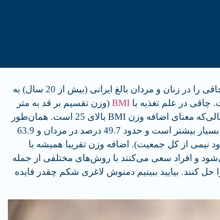
مطالعه بار جهانی بیماری‌ها (GBD) شیوع چاقی را در زنان و مردان بالغ ایرانی (بیش از 20 سال) به
BMI
(وزن تقسیم بر قد به متر
به توان دو) بالاتر از 30 تعریف می‌شود، درحالی‌که معنای اضافه وزن BMI بالای 25 است. همان‌طور
که انتظار می‌رود، آمار اضافه وزن در ایران بسیار بیشتر است و حدود 49.7 درصد در مردان و 63.9
د نیمی از کل جمعیت). اضافه وزن تقریبا همیشه با
 و افراد سعی می‌کنند با روش‌های مختلفی از جمله
حل کنند. بیایید ببینیم دمنوش لاغری شکم چقدر فایده