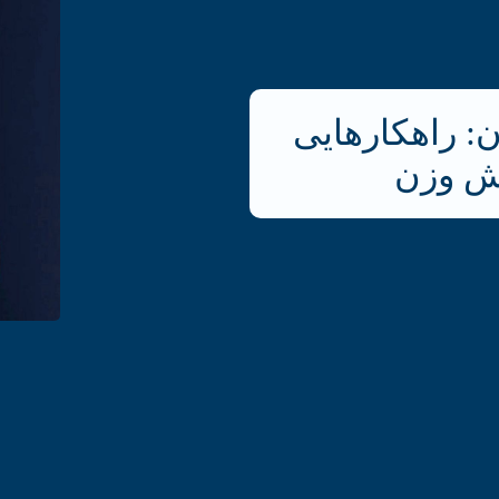
: راهکارهایی
هش وزن