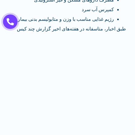
کمپرس آب سرد
رژیم غذایی مناسب با وزن و متابولیسم بدنی بیمار
طبق اخبار، متاسفانه در هفته‌های اخیر گزارش چند کیس
مشکوک به تب دنگی در ایران ثبت شده‌است و باید آگاهی
مردم درباره وجود چنین بیماری خطرناکی افزایش پیدا کند و
با ارتقا ایمنی بدن خود در مقابله بااین بیماری آمادگی لازم را
داشته باشند.
سخن آخر
یکی از اهداف ما جهت انتشار این مقاله در حقیقت شناخت
بیشتر همراهان سایت دکتر زندی با بیماری‌های جدید و
هم‌چنین شناخت روند آلودگی مربوط به بیماری‌های ویروسی
بود. در صورت مشاهده علائم مرتبطی که در این یادداشت