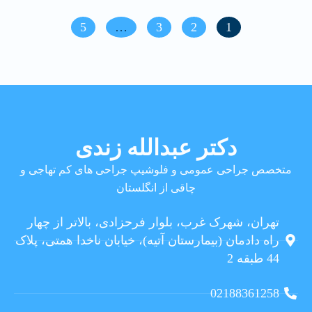
5
…
3
2
1
دکتر عبدالله زندی
متخصص جراحی عمومی و فلوشیپ جراحی های کم تهاجی و
چاقی از انگلستان
تهران، شهرک غرب، بلوار فرحزادی، بالاتر از چهار
راه دادمان (بیمارستان آتیه)، خیابان ناخدا همتی، پلاک
44 طبقه 2
02188361258